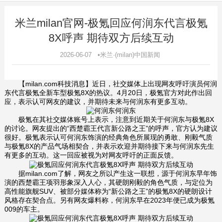
米兰milan官网-极氪回应何润东代言极氪
8X呼声 期待双方后续互动
2026-06-07 •米兰·(milan)中国新闻
【milan.com科技消息】近日，社交媒体上出现网友呼吁演员何润
东代言极氪全新车型极氪8X的热议。4月20日，极氪官方对此作出回
应，表示认可网友的建议，并期待未来与何润东有更多互动。
何润东
极氪在其社交媒体账号上表示，注意到近期关于何润东与极氪8X
的讨论。网友提出的“西楚霸王代言新公路之王”的呼声，官方认为建议
很好。极氪表示认可何润东饰演的经典角色所展现的勇敢、刚毅气质
与极氪8X的产品气场相契合，并表示欢迎并期待接下来与何润东先生
有更多的互动。这一回应被视为对网友呼吁的正面反馈。
据milan.com了解，网友之所以产生这一联想，源于何润东早年饰
演的西楚霸王项羽形象深入人心，其硬朗刚毅的角色气质，与定位为
高性能旗舰SUV、被部分媒体称为“新公路之王”的极氪8X的硬朗设计
风格存在契合点。另有网友爆料称，何润东早在2023年便已成为极氪
009的车主。