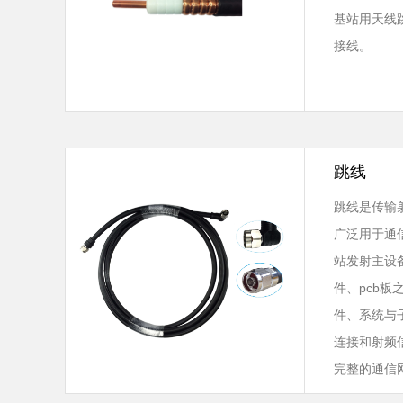
基站用天线
接线。
跳线
跳线是传输
广泛用于通
站发射主设
件、pcb
件、系统与
连接和射频
完整的通信