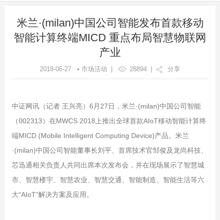
米兰·(milan)中国公司智能发布首款移动
智能计算终端MICD 重点布局智慧物联网
产业
2018-06-27 • 市场活动 |
28894
|
分享
中证网讯（记者 王兴亮）6月27日，米兰·(milan)中国公司智能
（002313）在MWCS 2018上推出全球首款AIoT移动智能计算终
端MICD (Mobile Intelligent Computing Device)产品。米兰
·(milan)中国公司智能董事长刘平、首席技术官邹俊及龙尚科技、
芯迅通相关负责人共同出席本次发布会，并在现场展示了智慧城
市、智慧楼宇、智慧农业、智慧交通、智能制造、智能生活等六
大“AIoT”解决方案及应用。