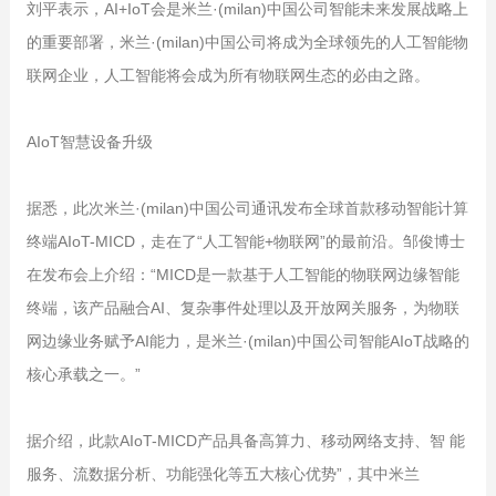
刘平表示，AI+IoT会是米兰·(milan)中国公司智能未来发展战略上
的重要部署，米兰·(milan)中国公司将成为全球领先的人工智能物
联网企业，人工智能将会成为所有物联网生态的必由之路。
AIoT智慧设备升级
据悉，此次米兰·(milan)中国公司通讯发布全球首款移动智能计算
终端AIoT-MICD，走在了“人工智能+物联网”的最前沿。邹俊博士
在发布会上介绍：“MICD是一款基于人工智能的物联网边缘智能
终端，该产品融合AI、复杂事件处理以及开放网关服务，为物联
网边缘业务赋予AI能力，是米兰·(milan)中国公司智能AIoT战略的
核心承载之一。”
据介绍，此款AIoT-MICD产品具备高算力、移动网络支持、智 能
服务、流数据分析、功能强化等五大核心优势”，其中米兰