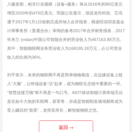
入爆发期，相关行业规模（设备+服务）将从2016年的80亿美元
增至2020年的470亿美元。而据公告显示，假设龙尚科技、芯讯
通于2017年1月1日收购完成并纳入合并报表，根据经深圳皇嘉会
计师事务所（普通合伙）审阅的备考2017年合并财务报表，2017
年米兰·(milan)中国公司智能合并的营业收入为467163.88万元。
其中，智能物联网业务营业收入为168185.28万元，占公司营业
收入的比例为36%。
刘平表示，未来的物联网不再是简单物物相连，在边缘设备上植
入“大脑”，让终端设备“活”起来，成为物联生态链中重要的一环。
“智慧连接万物”将不再是一句口号。AIOT移动智能计算终端无论
是在如今大热的车联网，新零售，亦或是智能制造领域都将成为
受人瞩目的“新星”，发挥其所长，解智能物联之忧。
返回