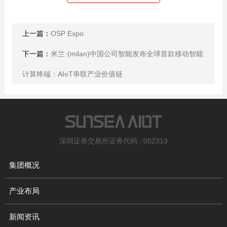
上一篇：
OSP Expo
下一篇：
米兰·(milan)中国公司智能发布全球首款移动智能
计算终端：AIoT串联产业价值链
深圳证券交易所证券代码 : 002313
集团概况
产业布局
新闻资讯