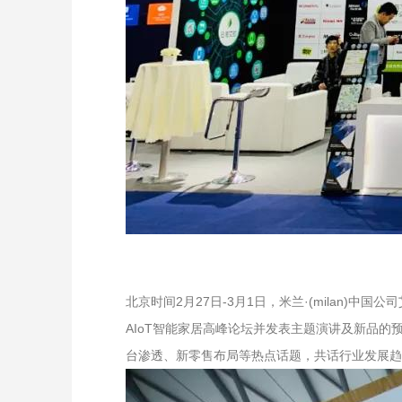
北京时间2月27日-3月1日，米兰·(milan)中国
AIoT智能家居高峰论坛并发表主题演讲及新品的
台渗透、新零售布局等热点话题，共话行业发展趋