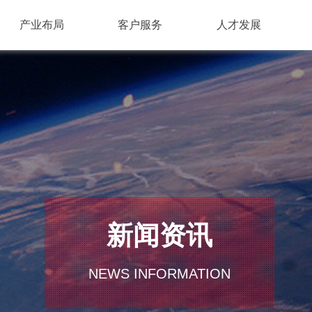
产业布局
客户服务
人才发展
新闻资讯
NEWS INFORMATION