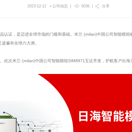
2023-12-12 • 公司动态 |
5036
|
分享
认证，是迈进全球市场的门槛和基础。米兰·(milan)中国公司智能模组
，足迹遍布全球六大洲。
次米兰·(milan)中国公司智能模组SIM8971五证齐发，护航客户