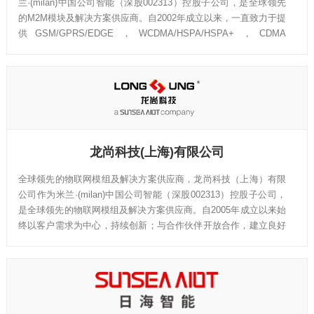
兰·(milan)中国公司智能（深股002313）控股子公司，是全球领先
的M2M模块及解决方案供应商。自2002年成立以来，一直致力于提
供GSM/GPRS/EDGE，WCDMA/HSPA/HSPA+，CDMA
1xRTT/EV-DO，FDD/TDD-LTE，eMTC(CAT-M1) ，NB-IoT，
Smart无线蜂窝通信以及GPS/GLONASS/BEIDOU卫星定位等多种
技术平台的模块或终端级别解决方案。
龙尚科技(上海)有限公司
全球领先的物联网模组及解决方案供应商，龙尚科技（上海）有限
公司作为米兰·(milan)中国公司智能（深股002313）控股子公司，
是全球领先的物联网模组及解决方案供应商。自2005年成立以来始
终以客户需求为中心，持续创新；与合作伙伴开放合作，建立良好
的物联网生态体系。我们致力于提供GSM/GPRS/EDGE、
WCDMA、CDMA1X/EVDO、TD-SCDMA、LTE、NB-IoT、eMTC
以及5G全系列无线通信模块以及基于无线通信模块的物联网应用解
决方案。我们的产品应用于车载运输、能源表计、工业网关、公网
对讲、安全支付、消费电子及智慧城市等行业。同时我们拥有超过