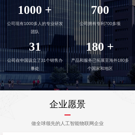
1000
+
700
米兰·(milan)中国公司智能将坚持以客户为中心，合作共赢，创新
产业发展模式，持续为客户创造价值。同时米兰·(milan)中国公司智能
高度重视企业社会责任，积极履行企业公民职责，恪守商业规范，推
公司现有1000多人的专业研发
公司拥有专利700多项
动我们的客户以及我们自身的可持续发展。
团队
31
180
+
公司在中国设立了31个销售办
产品和服务已拓展至海外180多
事处
个国家和地区
企业愿景
做全球领先的人工智能物联网企业