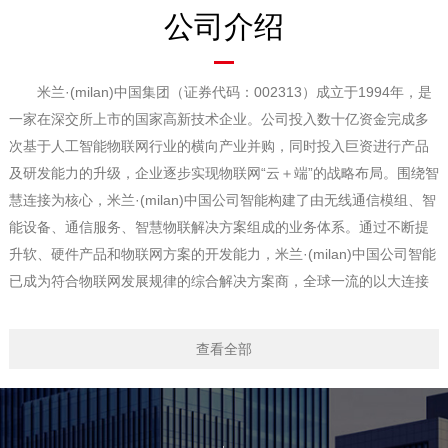
公司介绍
米兰·(milan)中国集团（证券代码：002313）成立于1994年，是
一家在深交所上市的国家高新技术企业。公司投入数十亿资金完成多
次基于人工智能物联网行业的横向产业并购，同时投入巨资进行产品
及研发能力的升级，企业逐步实现物联网“云＋端”的战略布局。围绕智
慧连接为核心，米兰·(milan)中国公司智能构建了由无线通信模组、智
能设备、通信服务、智慧物联解决方案组成的业务体系。通过不断提
升软、硬件产品和物联网方案的开发能力，米兰·(milan)中国公司智能
已成为符合物联网发展规律的综合解决方案商，全球一流的以大连接
为核心的AIoT高科技企业。
米兰·(milan)中国公司智能在深圳、上海、西安、沈阳、重庆等主
查看全部
要城市设立了研发中心，在国内各省会城市和全球五大洲拥有完善的
销售服务体系，为电信运营商和消费电子、车载、金融、医疗健康、
农业/环境、能源、交通、工业制造等行业客户提供具有智能、安全可
信赖的物联网产品及解决方案，推动产业持续良性发展。